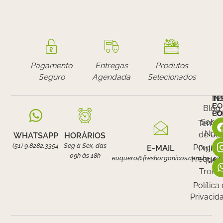
Pagamento
Entregas
Produtos
Seguro
Agendada
Selecionados
IN
TE
E
CO
Blog
PO
CO
Sobr
Termo
Nós
de Us
WHATSAPP
HORÁRIOS
(51) 9.8282.3354
Seg à Sex, das
Pergunt
E-MAIL
Polític
09h às 18h
euquero@freshorganicos.com.br
Frequen
de
Troca
Política
Privacid