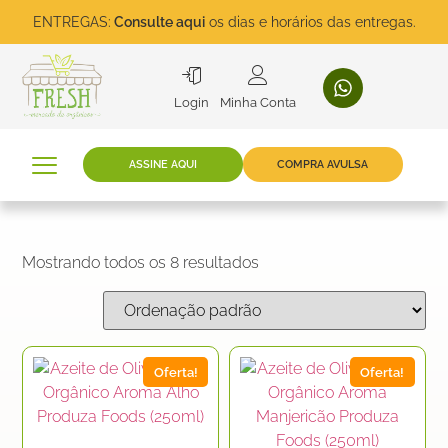
ENTREGAS:
Consulte aqui
os dias e horários das entregas.
Login
Minha Conta
ASSINE AQUI
COMPRA AVULSA
Mostrando todos os 8 resultados
Oferta!
Oferta!