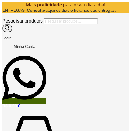
Mais
praticidade
para o seu dia a dia!
ENTREGAS:
Consulte aqui
os dias e horários das entregas.
Pesquisar produtos
Login
Minha Conta
R$
0,00
0