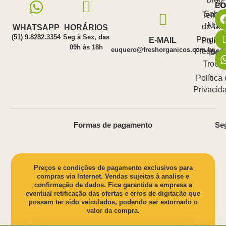
PO
C
Sobre
Termo
Nós
de Us
WHATSAPP
HORÁRIOS
(51) 9.8282.3354
Seg à Sex, das
Pergunt
E-MAIL
Polític
09h às 18h
euquero@freshorganicos.com.br
Frequen
de
Troca
Política
Privacid
Formas de pagamento
Se
Preços e condições de pagamento exclusivos para
compras via Internet. Vendas sujeitas à analise e
confirmação de dados. Fica garantida a empresa a
eventual retificação das ofertas e erros de digitação que
possam ter sido veiculados, podendo ser estornado o
valor da compra.