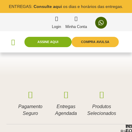
ENTREGAS:
Consulte aqui
os dias e horários das entregas.
Login
Minha Conta
ASSINE AQUI
COMPRA AVULSA
Pagamento
Entregas
Produtos
Seguro
Agendada
Selecionados
IN
TE
E
CO
Blog