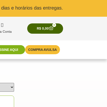
dias e horários das entregas.
0
R$
0,00
a Conta
SSINE AQUI
COMPRA AVULSA