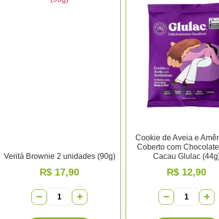
Cookie de Aveia e Amê
Coberto com Chocolat
Veritá Brownie 2 unidades (90g)
Cacau Glulac (44g
R$
17,90
R$
12,90
−
+
−
+