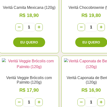
Veritá Carnita Mexicana (120g)
Veritá Chocobrownie (
R$
18,90
R$
19,80
−
+
−
+
Veritá Veggie Brócolis com
Veritá Caponata de Beri
Palmito (120g)
(120g)
R$
17,90
R$
16,90
−
+
−
+