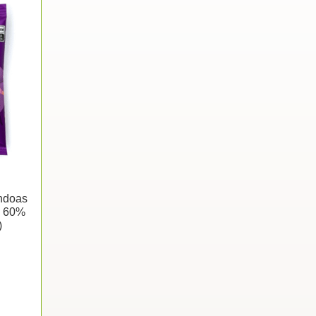
ndoas
e 60%
)