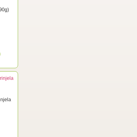
90g)
njela