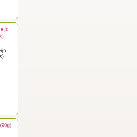
ijo
s)