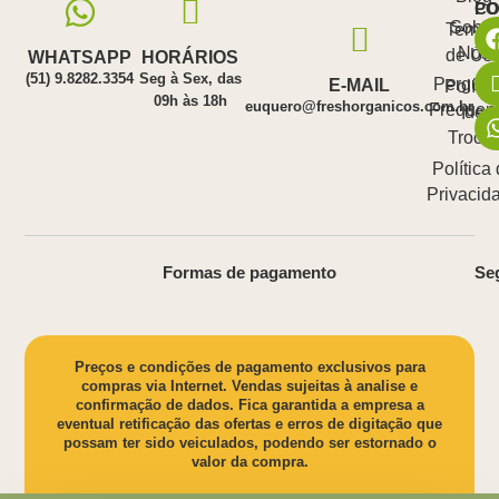
PO
C
Sobre
Termo
Nós
de Us
WHATSAPP
HORÁRIOS
(51) 9.8282.3354
Seg à Sex, das
Pergunt
E-MAIL
Polític
09h às 18h
euquero@freshorganicos.com.br
Frequen
de
Troca
Política
Privacid
Formas de pagamento
Se
Preços e condições de pagamento exclusivos para
compras via Internet. Vendas sujeitas à analise e
confirmação de dados. Fica garantida a empresa a
eventual retificação das ofertas e erros de digitação que
possam ter sido veiculados, podendo ser estornado o
valor da compra.