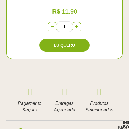
R$
11,90
−
+
Pagamento
Entregas
Produtos
Seguro
Agendada
Selecionados
IN
TE
E
CO
Blog