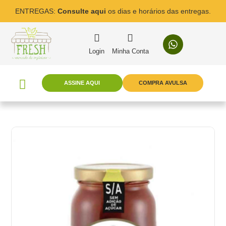
ENTREGAS:
Consulte aqui
os dias e horários das entregas.
Login
Minha Conta
ASSINE AQUI
COMPRA AVULSA