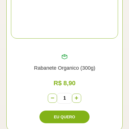
Rabanete Organico (300g)
R$
8,90
−
+