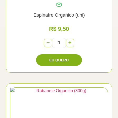
Espinafre Organico (uni)
R$
9,50
−
+