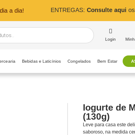
ENTREGAS:
Consulte aqui
os 
ia a dia!
Login
Minh
ercearia
Bebidas e Laticínios
Congelados
Bem Estar
A
Iogurte de 
(130g)
Leve para casa este deli
saboroso, na medida cer