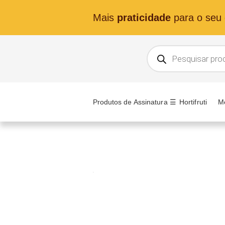
Mais
praticidade
para o seu d
Produtos de Assinatura ☰
Hortifruti
M