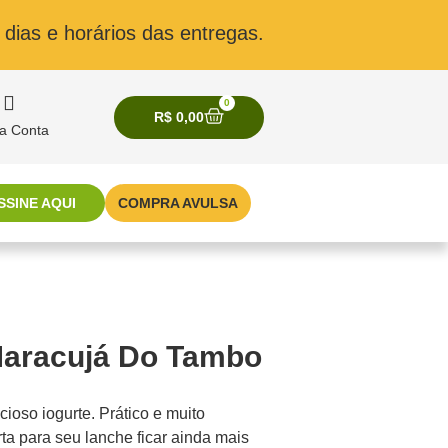
dias e horários das entregas.
0
R$
0,00
a Conta
SSINE AQUI
COMPRA AVULSA
Maracujá Do Tambo
cioso iogurte. Prático e muito
ta para seu lanche ficar ainda mais