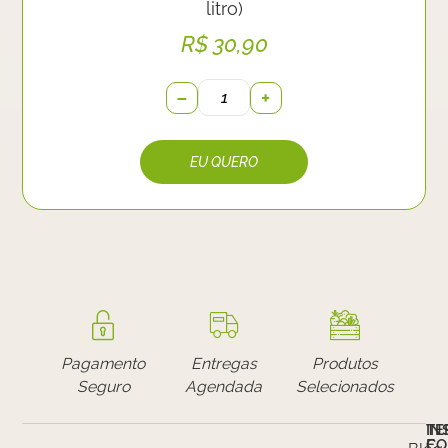
litro)
R$
30,90
−
+
Pagamento
Entregas
Produtos
Seguro
Agendada
Selecionados
IN
TE
E
CO