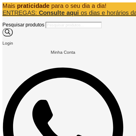
Mais
praticidade
para o seu dia a dia!
ENTREGAS:
Consulte aqui
os dias e horários d
Pesquisar produtos
Login
Minha Conta