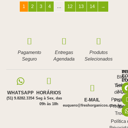
1
2
3
4
…
12
13
14
→
Pagamento
Entregas
Produtos
Seguro
Agendada
Selecionados
IN
TE
E
CO
Blog
PO
C
Sobre
Termo
Nós
de Us
WHATSAPP
HORÁRIOS
(51) 9.8282.3354
Seg à Sex, das
Pergunt
E-MAIL
Polític
09h às 18h
euquero@freshorganicos.com.br
Frequen
de
Troca
Política
Privacid