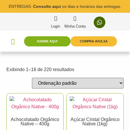
ENTREGAS:
Consulte aqui
os dias e horários das entregas.
Login
Minha Conta
ASSINE AQUI
COMPRA AVULSA
Exibindo 1–16 de 220 resultados
Achocolatado Orgânico
Açúcar Cristal Orgânico
Native – 400g
Native (1kg)