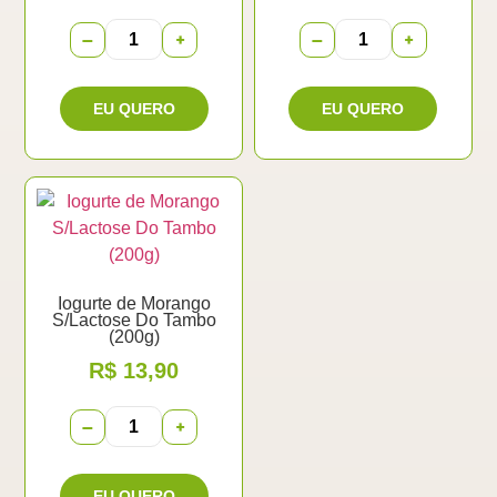
−
+
−
+
Iogurte de Morango
S/Lactose Do Tambo
(200g)
R$
13,90
−
+