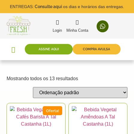
ENTREGAS:
Consulte aqui
os dias e horários das entregas.
Login
Minha Conta
ASSINE AQUI
COMPRA AVULSA
Mostrando todos os 13 resultados
Oferta!