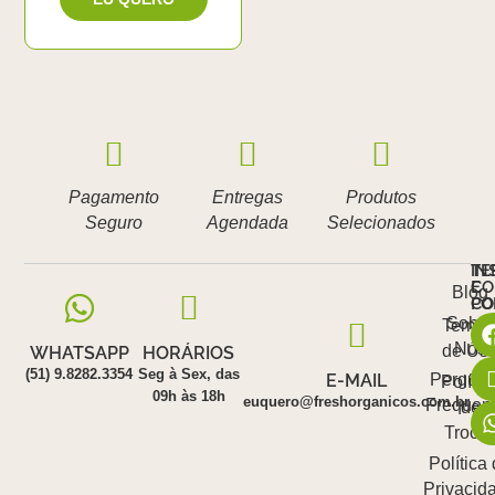
Pagamento
Entregas
Produtos
Seguro
Agendada
Selecionados
IN
TE
E
CO
Blog
PO
CO
Sobre
Termo
Nós
de Us
WHATSAPP
HORÁRIOS
(51) 9.8282.3354
Seg à Sex, das
E-MAIL
Pergunt
Polític
09h às 18h
euquero@freshorganicos.com.br
Frequen
de
Troca
Política
Privacid