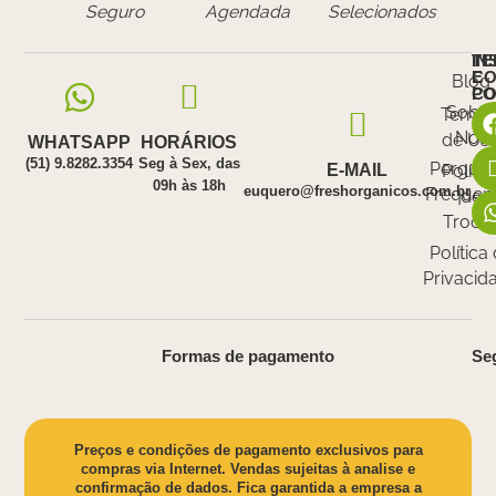
Seguro
Agendada
Selecionados
IN
TE
E
CO
Blog
PO
C
Sobr
Termo
Nós
de Us
WHATSAPP
HORÁRIOS
(51) 9.8282.3354
Seg à Sex, das
Pergunt
E-MAIL
Polític
09h às 18h
euquero@freshorganicos.com.br
Frequen
de
Troca
Política
Privacid
Formas de pagamento
Se
Preços e condições de pagamento exclusivos para
compras via Internet. Vendas sujeitas à analise e
confirmação de dados. Fica garantida a empresa a