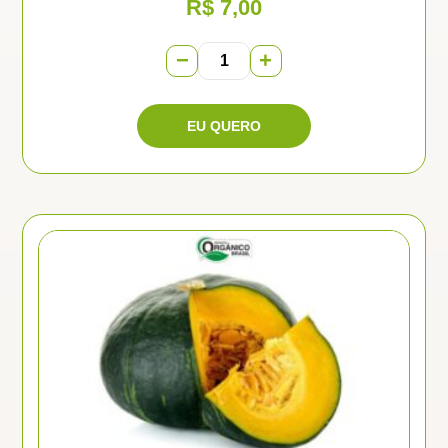
R$
7,00
−
+