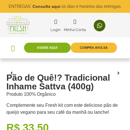
ENTREGAS:
Consulte aqui
os dias e horários das entregas.
Login
Minha Conta
ASSINE AQUI
COMPRA AVULSA
Pão de Quê!? Tradicional
Inhame Sattva (400g)
Produto 100% Orgânico
Complemente seu Fresh kit com este delicioso pão de
queijo vegano para seu café da manhã ou lanche!
R$
33,50