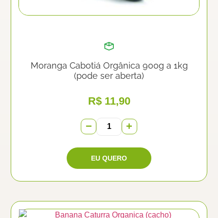
Moranga Cabotiá Orgânica 900g a 1kg
(pode ser aberta)
R$
11,90
−
+