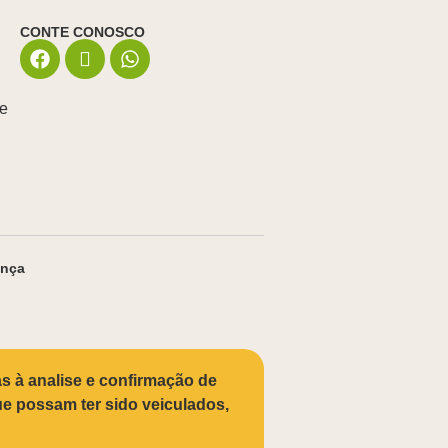
CONTE CONOSCO
de
ança
s à analise e confirmação de
que possam ter sido veiculados,