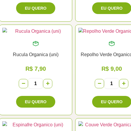
Rucula Organica (uni)
Repolho Verde Organico
R$
7,90
R$
9,00
−
+
−
+