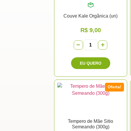
Couve Kale Orgânica (un)
R$
9,00
−
+
Oferta!
Tempero de Mãe Sitio
Semeando (300g)