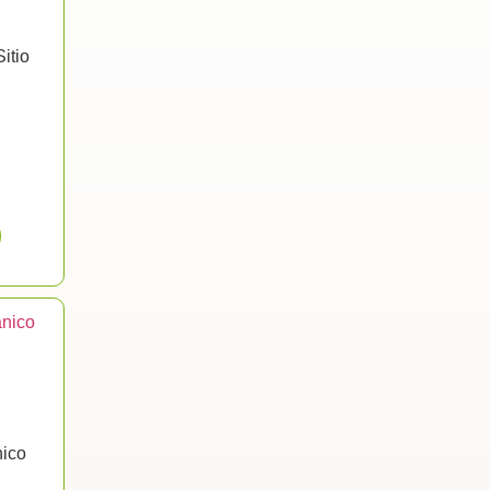
itio
nico