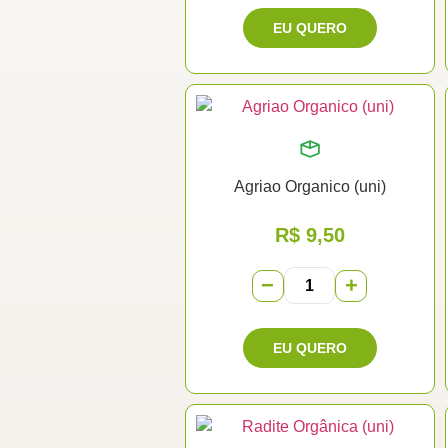
Agriao Organico (uni)
R$
9,50
−
+