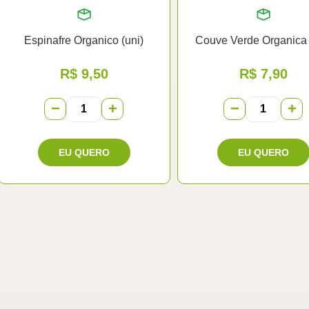
Espinafre Organico (uni)
Couve Verde Organica 
R$
9,50
R$
7,90
−
+
−
+