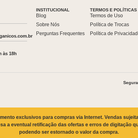
INSTITUCIONAL
TERMOS E POLÍTICAS
Blog
Termos de Uso
Sobre Nós
Política de Trocas
Perguntas Frequentes
Política de Privacida
ganicos.com.br
h às 18h
Segur
ento exclusivos para compras via Internet. Vendas sujeita
a a eventual retificação das ofertas e erros de digitação 
podendo ser estornado o valor da compra.