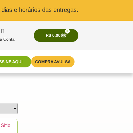
dias e horários das entregas.
0
R$
0,00
a Conta
SSINE AQUI
COMPRA AVULSA