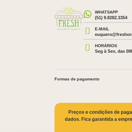
WHATSAPP
(51) 9.8282.3354
E-MAIL
euquero@freshor
HORÁRIOS
Seg à Sex, das 09
Formas de pagamento
Preços e condições de pagam
dados. Fica garantida a empres