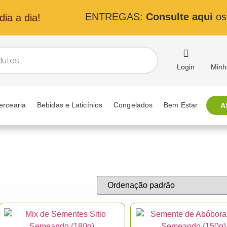
ENTREGAS:
Consulte aqui
os 
ia a dia!
Login
Minh
ercearia
Bebidas e Laticínios
Congelados
Bem Estar
A