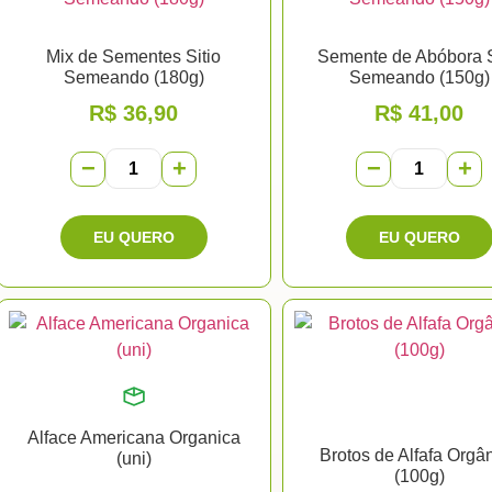
Mix de Sementes Sitio
Semente de Abóbora S
Semeando (180g)
Semeando (150g)
R$
36,90
R$
41,00
−
+
−
+
Alface Americana Organica
Brotos de Alfafa Orgâ
(uni)
(100g)