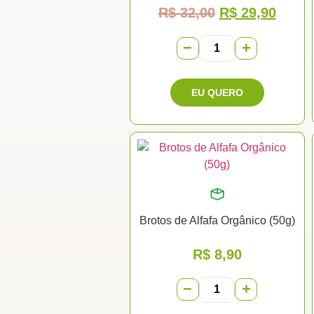
R$
32,00
R$
29,90
−
+
Brotos de Alfafa Orgânico (50g)
R$
8,90
−
+