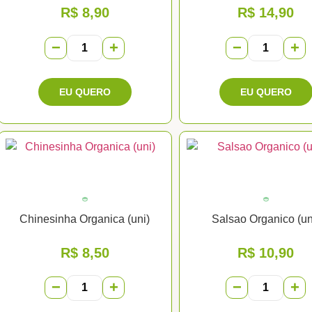
R$
8,90
R$
14,90
−
+
−
+
Chinesinha Organica (uni)
Salsao Organico (un
R$
8,50
R$
10,90
−
+
−
+