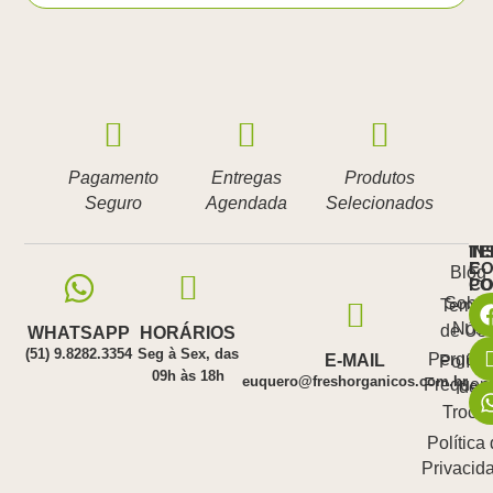
Pagamento
Entregas
Produtos
Seguro
Agendada
Selecionados
IN
TE
E
CO
Blog
PO
C
Sobre
Termo
Nós
de Us
WHATSAPP
HORÁRIOS
(51) 9.8282.3354
Seg à Sex, das
Pergunt
E-MAIL
Polític
09h às 18h
euquero@freshorganicos.com.br
Frequen
de
Troca
Política
Privacid