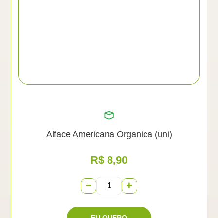
Alface Americana Organica (uni)
R$
8,90
−
+