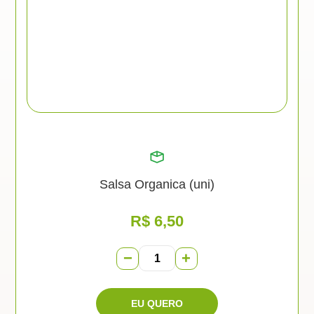
Salsa Organica (uni)
R$
6,50
−
+