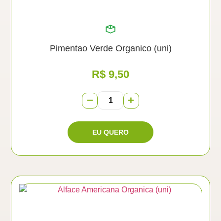
Pimentao Verde Organico (uni)
R$
9,50
−
+