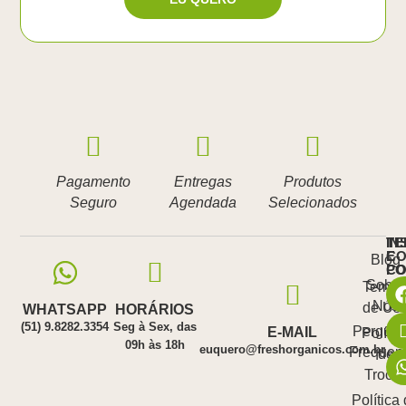
Pagamento
Entregas
Produtos
Seguro
Agendada
Selecionados
IN
TE
E
CO
Blog
PO
C
Sobre
Termo
Nós
de Us
WHATSAPP
HORÁRIOS
(51) 9.8282.3354
Seg à Sex, das
Pergunt
E-MAIL
Polític
09h às 18h
euquero@freshorganicos.com.br
Frequen
de
Troca
Política