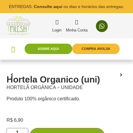
ENTREGAS:
Consulte aqui
os dias e horários das entregas.
Login
Minha Conta
ASSINE AQUI
COMPRA AVULSA
Hortela Organico (uni)
HORTELÃ ORGÂNICA – UNIDADE
Produto 100% orgânico certificado.
R$
6,90