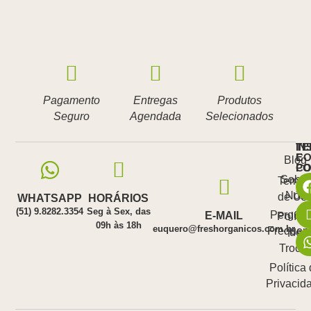
Pagamento
Entregas
Produtos
Seguro
Agendada
Selecionados
IN
TE
E
CO
Blog
PO
C
Sobre
Termo
Nós
de Us
WHATSAPP
HORÁRIOS
(51) 9.8282.3354
Seg à Sex, das
Pergunt
E-MAIL
Polític
09h às 18h
euquero@freshorganicos.com.br
Frequen
de
Troca
Política
Privacid