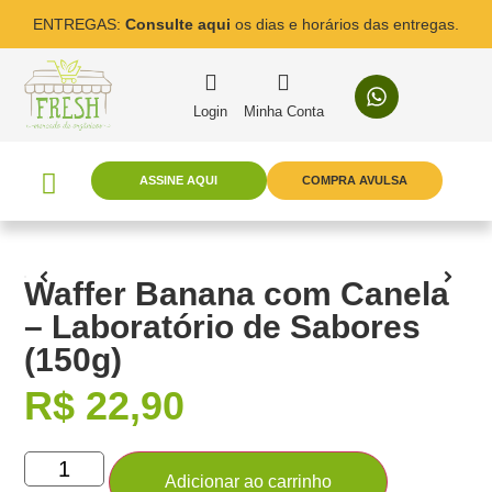
ENTREGAS:
Consulte aqui
os dias e horários das entregas.
Login
Minha Conta
ASSINE AQUI
COMPRA AVULSA
Waffer Banana com Canela
– Laboratório de Sabores
(150g)
R$
22,90
Adicionar ao carrinho