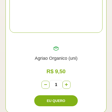
Agriao Organico (uni)
R$
9,50
−
+