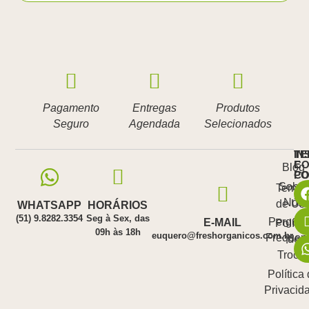
Pagamento
Entregas
Produtos
Seguro
Agendada
Selecionados
IN
TE
E
CO
Blog
PO
C
Sobre
Termo
Nós
de Us
WHATSAPP
HORÁRIOS
(51) 9.8282.3354
Seg à Sex, das
Pergunt
E-MAIL
Polític
09h às 18h
euquero@freshorganicos.com.br
Frequen
de
Troca
Política
Privacid