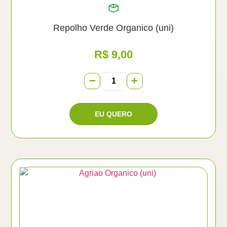
Repolho Verde Organico (uni)
R$
9,00
−
+