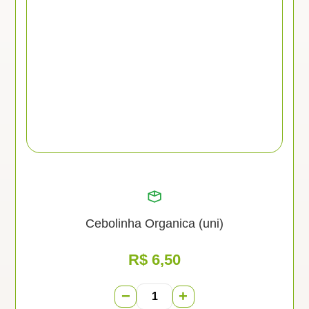
Cebolinha Organica (uni)
R$
6,50
−
+