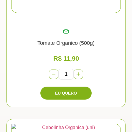
Tomate Organico (500g)
R$
11,90
−
+