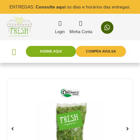
ENTREGAS:
Consulte aqui
os dias e horários das entregas.
Login
Minha Conta
ASSINE AQUI
COMPRA AVULSA