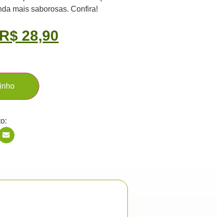
inda mais saborosas. Confira!
R$
28,90
rinho
o: