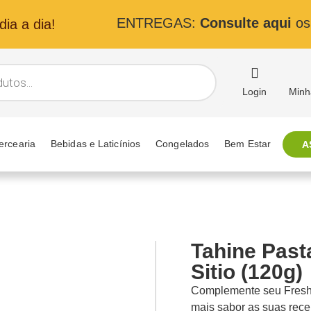
ENTREGAS:
Consulte aqui
os 
ia a dia!
Login
Minh
ercearia
Bebidas e Laticínios
Congelados
Bem Estar
A
Tahine Past
Sitio (120g)
Complemente seu Fresh k
mais sabor as suas rece