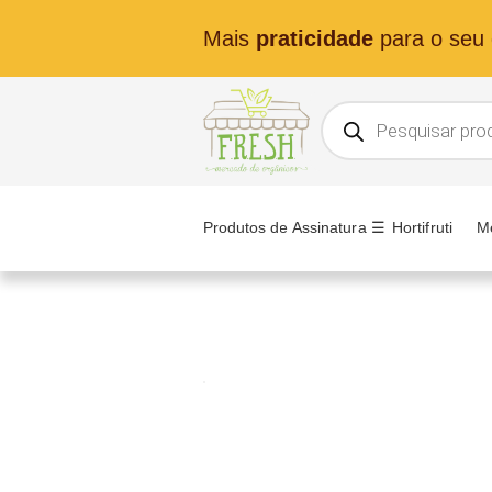
Mais
praticidade
para o seu d
Produtos de Assinatura ☰
Hortifruti
M