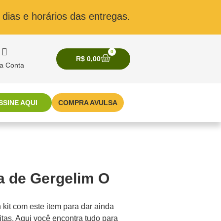
dias e horários das entregas.
0
R$
0,00
a Conta
SSINE AQUI
COMPRA AVULSA
a de Gergelim O
it com este item para dar ainda
itas. Aqui você encontra tudo para