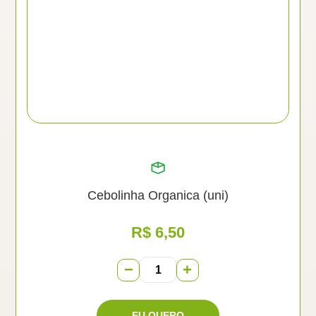
Cebolinha Organica (uni)
R$
6,50
−
+