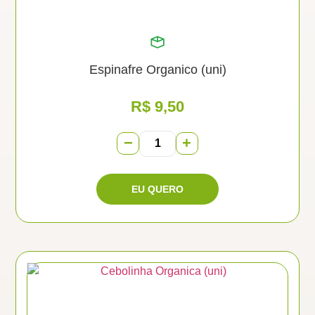
Espinafre Organico (uni)
R$
9,50
−
+