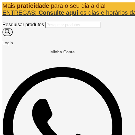
Mais
praticidade
para o seu dia a dia!
ENTREGAS:
Consulte aqui
os dias e horários d
Pesquisar produtos
Login
Minha Conta