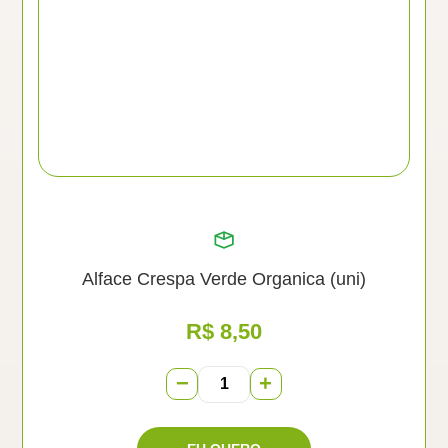
Alface Crespa Verde Organica (uni)
R$
8,50
−
+