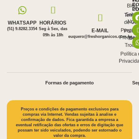
E
CO
Blog
PO
C
Sobre
Termo
Nós
de Us
WHATSAPP
HORÁRIOS
(51) 9.8282.3354
Seg à Sex, das
Pergunt
E-MAIL
Polític
09h às 18h
euquero@freshorganicos.com.br
Frequen
de
Troca
Política
Privacid
Formas de pagamento
Se
Preços e condições de pagamento exclusivos para
compras via Internet. Vendas sujeitas à analise e
confirmação de dados. Fica garantida a empresa a
eventual retificação das ofertas e erros de digitação que
possam ter sido veiculados, podendo ser estornado o
valor da compra.