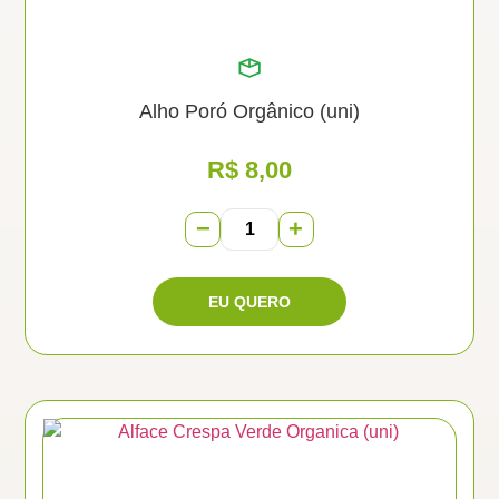
Alho Poró Orgânico (uni)
R$
8,00
−
+