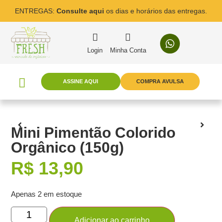
ENTREGAS:
Consulte aqui
os dias e horários das entregas.
Login
Minha Conta
ASSINE AQUI
COMPRA AVULSA
Mini Pimentão Colorido
Orgânico (150g)
R$
13,90
Apenas 2 em estoque
Adicionar ao carrinho