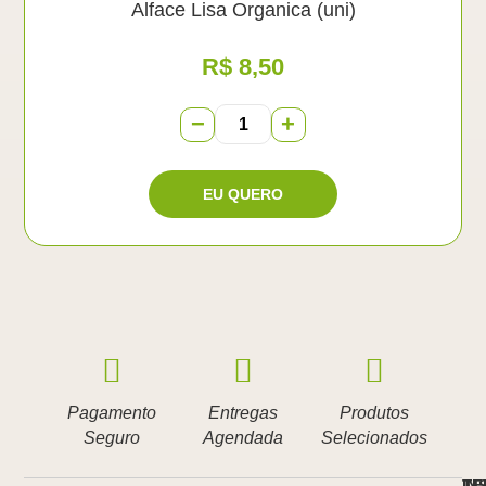
Alface Lisa Organica (uni)
R$
8,50
−
+
Pagamento
Entregas
Produtos
Seguro
Agendada
Selecionados
IN
TE