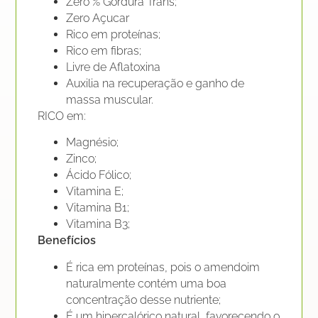
Zero % Gordura Trans;
Zero Açucar
Rico em proteínas;
Rico em fibras;
Livre de Aflatoxina
Auxilia na recuperação e ganho de
massa muscular.
RICO em:
Magnésio;
Zinco;
Ácido Fólico;
Vitamina E;
Vitamina B1;
Vitamina B3;​
Benefícios
É rica em proteínas, pois o amendoim
naturalmente contém uma boa
concentração desse nutriente;
É um hipercalórico natural, favorecendo o