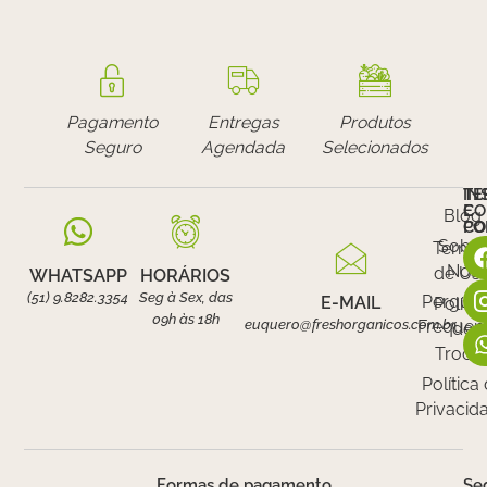
Pagamento
Entregas
Produtos
Seguro
Agendada
Selecionados
IN
TE
E
CO
Blog
PO
CO
Sobr
Termo
Nós
de Us
WHATSAPP
HORÁRIOS
(51) 9.8282.3354
Seg à Sex, das
Pergunt
E-MAIL
Polític
09h às 18h
euquero@freshorganicos.com.br
Frequen
de
Troca
Política
Privacid
Formas de pagamento
Se