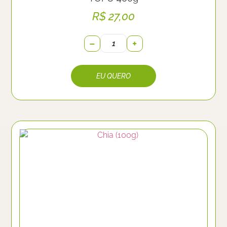
R$
27,00
−
+