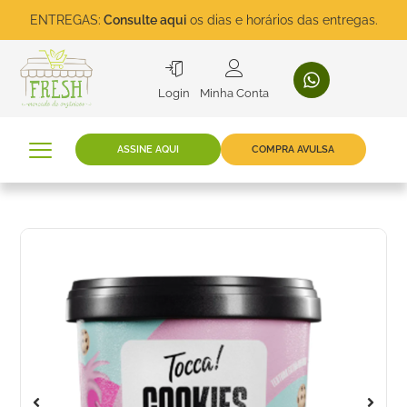
ENTREGAS:
Consulte aqui
os dias e horários das entregas.
Login
Minha Conta
ASSINE AQUI
COMPRA AVULSA