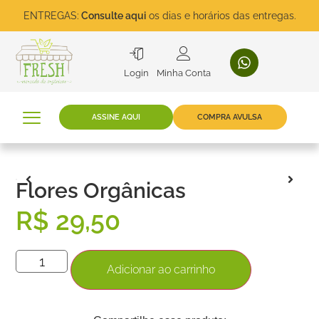
ENTREGAS:
Consulte aqui
os dias e horários das entregas.
Login
Minha Conta
ASSINE AQUI
COMPRA AVULSA
Flores Orgânicas
R$
29,50
Adicionar ao carrinho