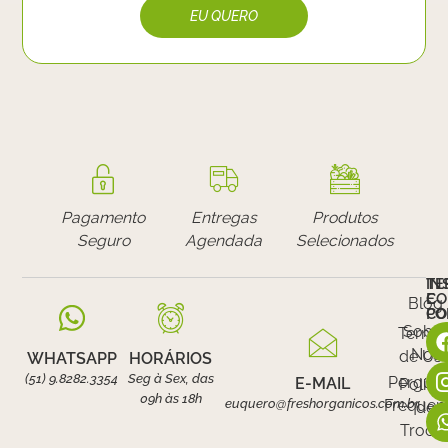
Pagamento
Entregas
Produtos
Seguro
Agendada
Selecionados
IN
TE
E
CO
Blog
PO
CO
Sobr
Termo
Nós
de Us
WHATSAPP
HORÁRIOS
(51) 9.8282.3354
Seg à Sex, das
Pergunt
E-MAIL
Polític
09h às 18h
euquero@freshorganicos.com.br
Frequen
de
Troca