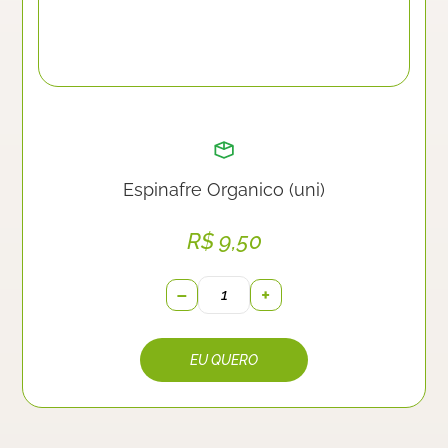
Espinafre Organico (uni)
R$
9,50
−
+