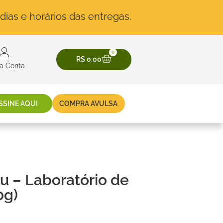
dias e horários das entregas.
0
R$
0,00
a Conta
SSINE AQUI
COMPRA AVULSA
u – Laboratório de
0g)