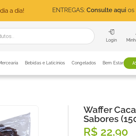
ENTREGAS:
Consulte aqui
os 
ia a dia!
Login
Minh
Mercearia
Bebidas e Laticínios
Congelados
Bem Estar
A
Waffer Caca
Sabores (15
R$
22,90