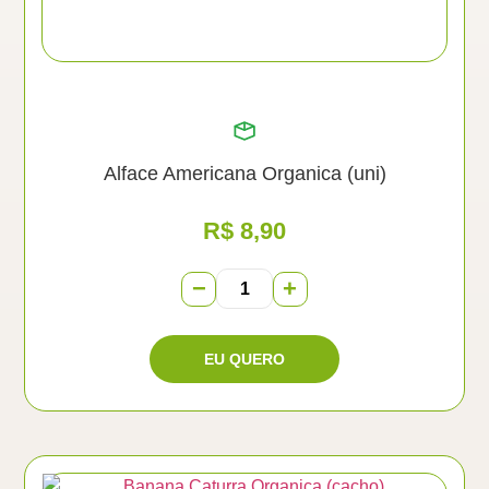
Alface Americana Organica (uni)
R$
8,90
−
+