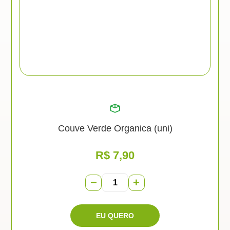
Couve Verde Organica (uni)
R$
7,90
−
+