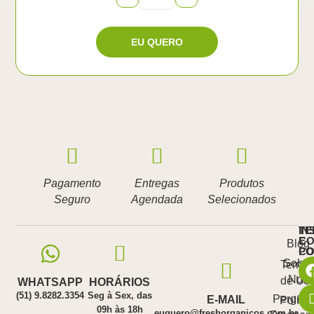
Pagamento
Entregas
Produtos
Seguro
Agendada
Selecionados
IN
TE
E
CO
Blog
PO
C
Sobre
Termo
Nós
de Us
WHATSAPP
HORÁRIOS
(51) 9.8282.3354
Seg à Sex, das
Pergunt
E-MAIL
Polític
09h às 18h
euquero@freshorganicos.com.br