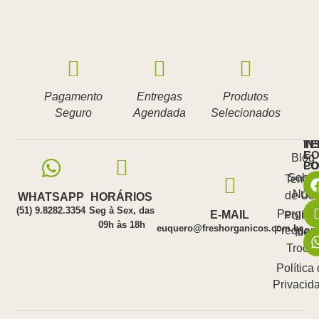
Pagamento
Entregas
Produtos
Seguro
Agendada
Selecionados
IN
TE
E
CO
Blog
PO
C
Sobre
Termo
Nós
de Us
WHATSAPP
HORÁRIOS
(51) 9.8282.3354
Seg à Sex, das
Pergunt
E-MAIL
Polític
09h às 18h
euquero@freshorganicos.com.br
Frequen
de
Troca
Política
Privacid