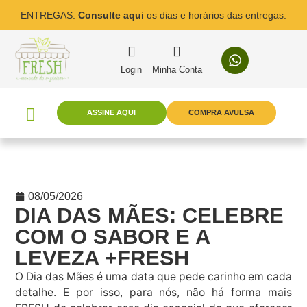
ENTREGAS:
Consulte aqui
os dias e horários das entregas.
Login
Minha Conta
ASSINE AQUI
COMPRA AVULSA
08/05/2026
DIA DAS MÃES: CELEBRE
COM O SABOR E A
LEVEZA +FRESH
O Dia das Mães é uma data que pede carinho em cada
detalhe. E por isso, para nós, não há forma mais